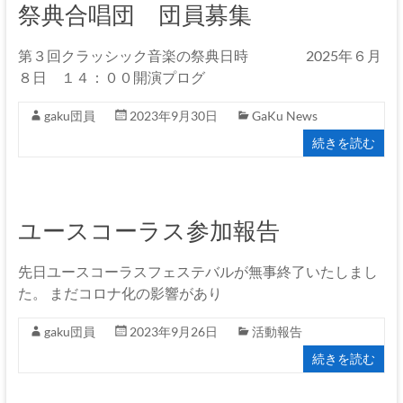
GaKu
祭典合唱団 団員募集
上
第３回クラッシック音楽の祭典日時 2025年６月
伊
８日 １４：００開演プログ
那
gaku団員
2023年9月30日
GaKu News
で
活
続きを読む
動
す
る
ユースコーラス参加報告
男
声
コ
先日ユースコーラスフェステバルが無事終了いたしまし
ー
た。 まだコロナ化の影響があり
ラ
gaku団員
2023年9月26日
活動報告
ス
で
続きを読む
す！