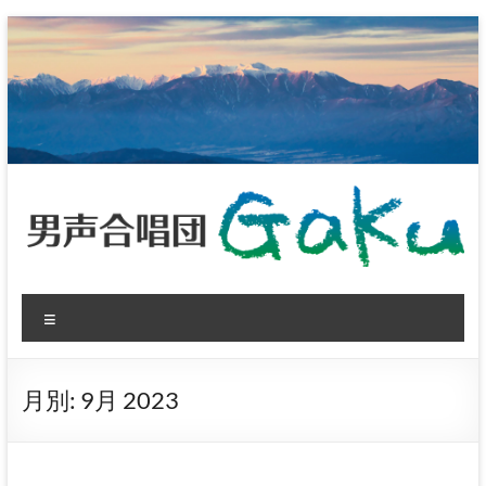
コ
ン
テ
ン
ツ
へ
ス
キ
ッ
プ
男
メ
声
ニ
ュ
合
ー
月別:
9月 2023
唱
団