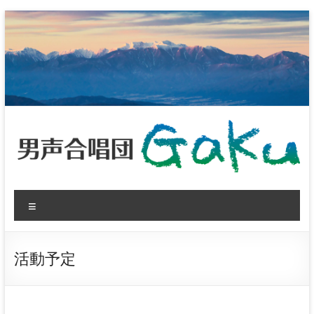
コ
ン
テ
ン
ツ
へ
ス
キ
ッ
プ
男
メ
声
ニ
ュ
合
ー
活動予定
唱
団