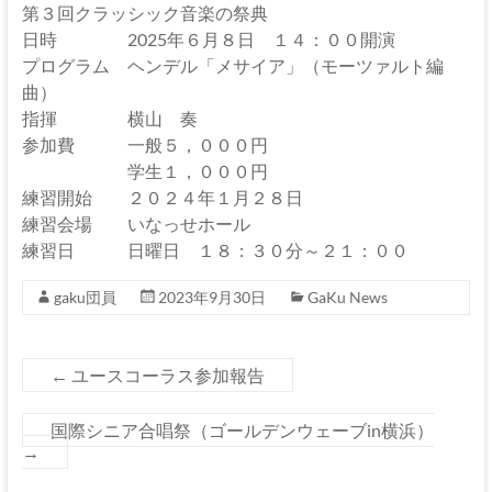
GaKu
第３回クラッシック音楽の祭典
日時 2025年６月８日 １４：００開演
上
プログラム ヘンデル「メサイア」（モーツァルト編
伊
曲）
那
指揮 横山 奏
で
参加費 一般５，０００円
活
学生１，０００円
動
練習開始 ２０２４年１月２８日
す
練習会場 いなっせホール
る
練習日 日曜日 １８：３０分～２１：００
男
gaku団員
2023年9月30日
GaKu News
声
コ
ー
←
ユースコーラス参加報告
ラ
ス
国際シニア合唱祭（ゴールデンウェーブin横浜）
で
→
す！