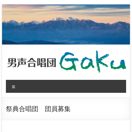
コ
ン
テ
ン
ツ
へ
ス
キ
ッ
プ
男
メ
声
ニ
ュ
合
ー
祭典合唱団 団員募集
唱
団